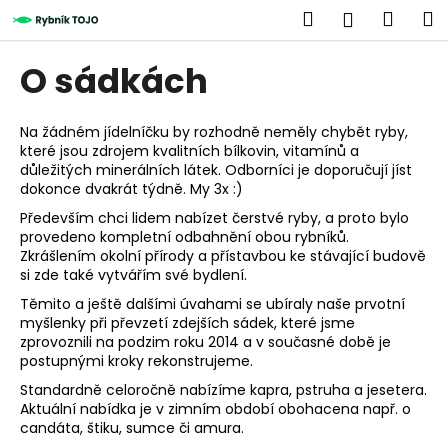
K
Přejít
Hledat
Náku
M
Přihlášen
na
o
obsah
Zpět
Zpět
košík
š
O sádkách
í
C
k
o
Na žádném jídelníčku by rozhodně neměly chybět ryby,
které jsou zdrojem kvalitních bílkovin, vitamínů a
p
důležitých minerálních látek. Odborníci je doporučují jíst
o
dokonce dvakrát týdně. My 3x :)
t
Především chci lidem nabízet čerstvé ryby, a proto bylo
ř
provedeno kompletní odbahnění obou rybníků.
Zkrášlením okolní přírody a přístavbou ke stávající budově
e
si zde také vytvářím své bydlení.
b
Těmito a ještě dalšími úvahami se ubíraly naše prvotní
u
myšlenky při převzetí zdejších sádek, které jsme
j
zprovoznili na podzim roku 2014 a v současné době je
postupnými kroky rekonstrujeme.
e
t
Standardně celoročně nabízíme kapra, pstruha a jesetera.
Aktuální nabídka je v zimním období obohacena např. o
e
candáta, štiku, sumce či amura.
n