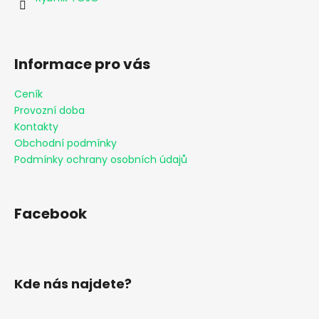
í
č
u
j
e
Informace pro vás
m
e
Ceník
Provozní doba
Kontakty
Obchodní podmínky
Podmínky ochrany osobních údajů
Facebook
Kde nás najdete?