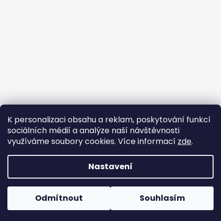
K personalizaci obsahu a reklam, poskytování funkcí
sociálních médií a analýze naší návštěvnosti
využíváme soubory cookies. Více informací
zde
.
Nastavení
Vytvořil Shoptet
Copyright 2026
Rybník TOJO
. Všechna práva
Možnost výběru data 23.12. je již plné. Vyberte prosím jiné
Odmítnout
Souhlasím
vyhrazena.
Upravit nastavení cookies
datum.