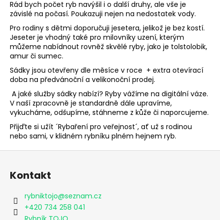
Rád bych počet ryb navýšil i o další druhy, ale vše je
a
závislé na počasí. Poukazuji nejen na nedostatek vody.
j
Pro rodiny s dětmi doporučuji jesetera, jelikož je bez kostí.
í
Jeseter je vhodný také pro milovníky uzení, kterým
můžeme nabídnout rovněž skvělé ryby, jako je tolstolobik,
t
amur či sumec.
?
Sádky jsou otevřeny dle měsíce v roce + extra otevírací
doba na předvánoční a velikonoční prodej.
A jaké služby sádky nabízí? Ryby vážíme na digitální váze.
V naší zpracovně je standardně dále upravíme,
vykucháme, odšupíme, stáhneme z kůže či naporcujeme.
HLEDAT
Přijďte si užít ´Rybaření pro veřejnost´, ať už s rodinou
nebo sami, v klidném rybníku plném hejnem ryb.
Z
D
o
á
Kontakt
p
p
o
a
rybniktojo
@
seznam.cz
r
t
+420 734 258 041
u
Rybník TOJO