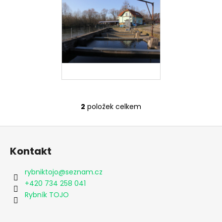
2
položek celkem
O
v
Z
l
á
á
Kontakt
d
p
a
a
rybniktojo
@
seznam.cz
c
t
+420 734 258 041
í
í
Rybník TOJO
p
r
v