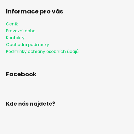
k
Informace pro vás
y
v
Ceník
ý
Provozní doba
p
i
Kontakty
s
Obchodní podmínky
u
Podmínky ochrany osobních údajů
Facebook
Kde nás najdete?